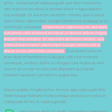
amet,
consectetuer adipiscing elit, sed diam nonummy
nibh euismod tincidunt ut laoreet dolore magna aliquam
erat volutpat. Ut wisi enim ad minim veniam, quis nostrud
exerci tation ullamcorper suscipit lobortis nisl ut aliquip ex ea
commodo consequat
consectetuer adipiscing elit, sed diam
nonummy nibh euismod tincidunt ut laoreet dolore magna
aliquam erat volutpat. Ut wisi enim ad minim veniam, quis
nostrud exerci tation ullamcorper suscipit lobortis nisl ut
aliquip ex ea commodo consequat.
.
Duis autem vel eum
iriure dolor in hendrerit in vulputate velit esse molestie
consequat, vel
illum dolore eu feugiat nulla facilisis at vero
eros et accumsan et iusto odio dignissim
qui blandit
praesent luptatum zzril delenit augue duis.
Mauris sodales fringilla lectus. Aenean quis malesuada felis.
Pellentesque habitant morbi tristique senectus et netus et
malesuada fames ac turpis egestas.
orem ipsum
dolor sit amet
, consectetur adipiscing