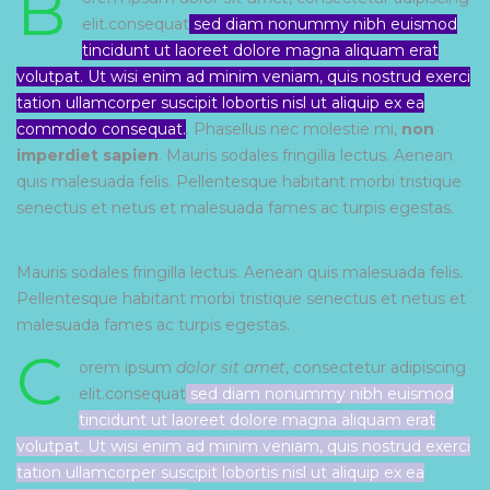
B
elit.consequat
sed diam nonummy nibh euismod
tincidunt ut laoreet dolore magna aliquam erat
volutpat. Ut wisi enim ad minim veniam, quis nostrud exerci
tation ullamcorper suscipit lobortis nisl ut aliquip ex ea
commodo consequat.
. Phasellus nec molestie mi,
non
imperdiet sapien
. Mauris sodales fringilla lectus. Aenean
quis malesuada felis. Pellentesque habitant morbi tristique
senectus et netus et malesuada fames ac turpis egestas.
Mauris sodales fringilla lectus. Aenean quis malesuada felis.
Pellentesque habitant morbi tristique senectus et netus et
malesuada fames ac turpis egestas.
C
orem ipsum
dolor sit amet
, consectetur adipiscing
elit.consequat
sed diam nonummy nibh euismod
tincidunt ut laoreet dolore magna aliquam erat
volutpat. Ut wisi enim ad minim veniam, quis nostrud exerci
tation ullamcorper suscipit lobortis nisl ut aliquip ex ea