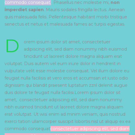
commodo consequat.
. Phasellus nec molestie mi,
non
imperdiet sapien
. Mauris sodales fringilla lectus. Aenean
quis malesuada felis. Pellentesque habitant morbi tristique
senectus et netus et malesuada fames ac turpis egestas.
D
orem ipsum dolor sit amet, consectetuer
adipiscing elit, sed diam nonummy nibh euismod
tincidunt ut laoreet dolore magna aliquam erat
volutpat. Duis autem vel eum iriure dolor in hendrerit in
vulputate velit esse molestie consequat. Vel
illum dolore eu
feugiat nulla facilisis at vero eros et accumsan et iusto odio
dignissim
qui blandit praesent luptatum zzril delenit augue
duis dolore te feugait nulla facilisi.Lorem ipsum dolor sit
amet,
consectetuer adipiscing elit, sed diam nonummy
nibh euismod tincidunt ut laoreet dolore magna aliquam
erat volutpat. Ut wisi enim ad minim veniam, quis nostrud
exerci tation ullamcorper suscipit lobortis nisl ut aliquip ex ea
commodo consequat
consectetuer adipiscing elit, sed diam