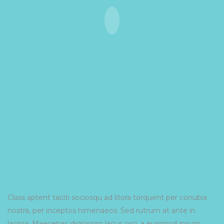
Class aptent taciti sociosqu ad litora torquent per conubia
nostra, per inceptos himenaeos. Sed rutrum at ante in
lacinia. Maecenas dignissim lacus orci, a euismod ipsum