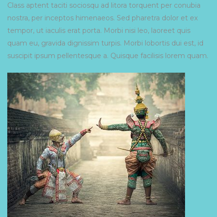
Class aptent taciti sociosqu ad litora torquent per conubia
nostra, per inceptos himenaeos. Sed pharetra dolor et ex
tempor, ut iaculis erat porta. Morbi nisi leo, laoreet quis
quam eu, gravida dignissim turpis. Morbi lobortis dui est, id
suscipit ipsum pellentesque a. Quisque facilisis lorem quam.